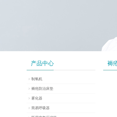
产品中心
褥
制氧机
褥疮防治床垫
雾化器
简易呼吸器