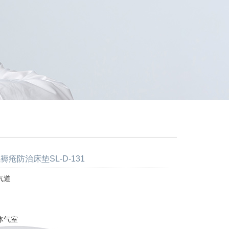
褥疮防治床垫SL-D-131
气道
体气室