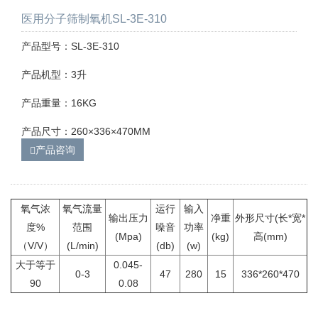
医用分子筛制氧机SL-3E-310
产品型号：SL-3E-310
产品机型：3升
产品重量：16KG
产品尺寸：260×336×470MM
产品咨询
氧气浓
氧气流量
运行
输入
输出压力
净重
外形尺寸(长*宽*
度%
范围
噪音
功率
(Mpa)
(kg)
高(mm)
（V/V）
(L/min)
(db)
(w)
大于等于
0.045-
0-3
47
280
15
336*260*470
90
0.08